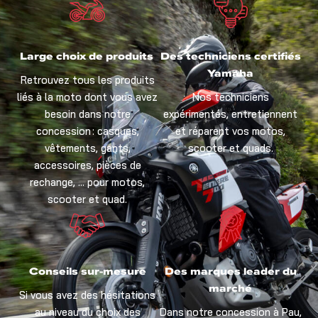
Large choix de produits
Des techniciens certifiés
Yamaha
Retrouvez tous les produits
liés à la moto dont vous avez
Nos techniciens
besoin dans notre
expérimentés, entretiennent
concession : casques,
et réparent vos motos,
vêtements, gants,
scooter et quads.
accessoires, pièces de
rechange, … pour motos,
scooter et quad.
Conseils sur-mesure
Des marques leader du
marché
Si vous avez des hésitations
au niveau du choix des
Dans notre concession à Pau,