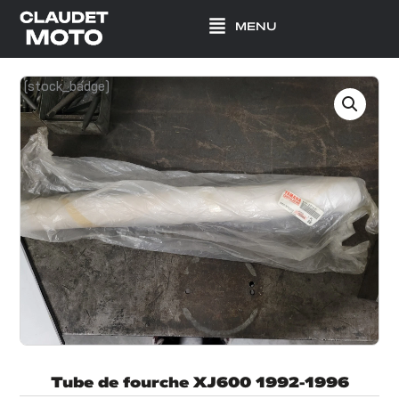
Aller
MENU
au
contenu
[stock_badge]
Tube de fourche XJ600 1992-1996