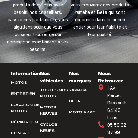
produits dont vous avez
vous trouverez des produits
besoin, nos conseillers,
Yamaha et Beta qui sont
passionnés par la moto, vous
reconnus dans le monde
aiguillent pour que vous
entier pour leur fiabilité et
puissiez trouver ce qui
leur qualité.
correspond exactement à vos
besoins.
Informations
Nos
Nos
Nous
véhicules
marques
Retrouver
MOTOS
1 Av.
TOUTES NOS
YAMAHA
ENTRETIEN
Marcel
MOTOS
BETA
Dassault
LOCATION DE
MOTOS
64140
MOTOS
MOTO AXXE
NEUVES
Lons
RÉPARATION
CYCLOS
05 59 32
NEUFS
87 99
CONTACT