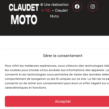
F
I
© Une réalisation
a
n
H-TIC
– Claudet
c
s
Moto
e
t
b
a
o
g
o
r
k
a
m
Gérer le consentement
Pour offrir les meilleures expériences, nous utilisons des technologies tel
les cookies pour stocker et/ou accéder aux informations des appareils. Le
consentir à ces technologies nous permettra de traiter des données telles
comportement de navigation ou les ID uniques sur ce site. Le fait de ne p
consentir ou de retirer son consentement peut avoir un effet négatif sur c
caractéristiques et fonctions.
Accepter