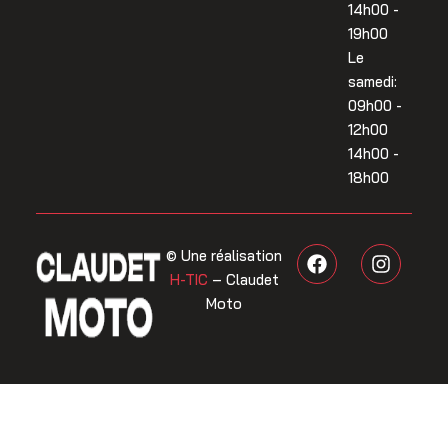
14h00 -
19h00
Le
samedi:
09h00 -
12h00
14h00 -
18h00
F
I
© Une réalisation
a
n
H-TIC
– Claudet
c
s
Moto
e
t
b
a
o
g
o
r
k
a
m