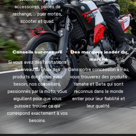
accessoires, pièces de
rechange, … pour motos,
scooter et quad.
Conseils sur-mesure
Des marques leader du
marché
Si vous avez des hésitations
au niveau du choix des
Dans notre concession à Pau,
produits dont vous avez
vous trouverez des produits
besoin, nos conseillers,
Yamaha et Beta qui sont
passionnés par la moto, vous
reconnus dans le monde
aiguillent pour que vous
entier pour leur fiabilité et
puissiez trouver ce qui
leur qualité.
correspond exactement à vos
besoins.