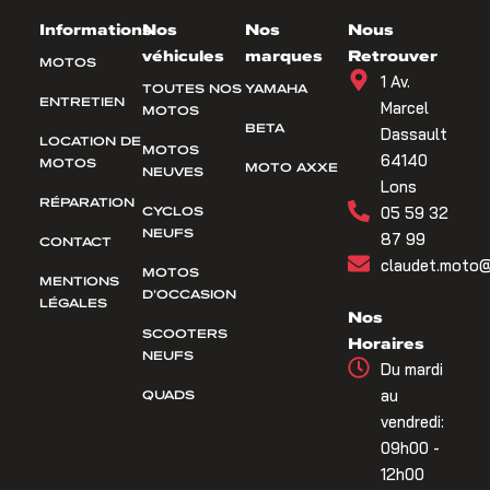
Informations
Nos
Nos
Nous
véhicules
marques
Retrouver
MOTOS
1 Av.
TOUTES NOS
YAMAHA
ENTRETIEN
Marcel
MOTOS
BETA
Dassault
LOCATION DE
MOTOS
64140
MOTOS
MOTO AXXE
NEUVES
Lons
RÉPARATION
CYCLOS
05 59 32
NEUFS
87 99
CONTACT
claudet.moto@
MOTOS
MENTIONS
D’OCCASION
LÉGALES
Nos
SCOOTERS
Horaires
NEUFS
Du mardi
QUADS
au
vendredi:
09h00 -
12h00