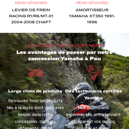
PIÈCES DÉTACHÉES
PIÈCES DÉTACHÉES
LEVIER DE FREIN
AMORTISSEUR
RACING R1/R6/MT-01
YAMAHA XT350 1991-
2004-2008 CHAFT
1996
LES ATOUTS DE CLAUDET MOTO
Les avantages de passer par notre
concession Yamaha à Pau
Large choix de produits
Des techniciens certifiés
Yamaha
Retrouvez tous les produits
liés à la moto dont vous avez
Nos techniciens
besoin dans notre
expérimentés, entretiennent
concession : casques,
et réparent vos motos,
vêtements, gants,
scooter et quads.