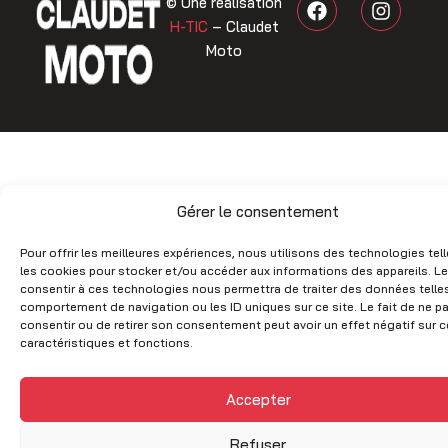
© Une réalisation
a
n
H-TIC
– Claudet
c
s
Moto
e
t
b
a
o
g
o
r
k
a
m
Gérer le consentement
Pour offrir les meilleures expériences, nous utilisons des technologies tel
les cookies pour stocker et/ou accéder aux informations des appareils. Le
consentir à ces technologies nous permettra de traiter des données telles
comportement de navigation ou les ID uniques sur ce site. Le fait de ne p
consentir ou de retirer son consentement peut avoir un effet négatif sur c
caractéristiques et fonctions.
Accepter
Refuser