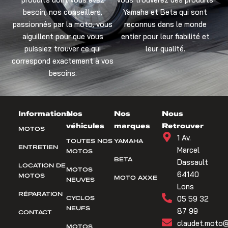
besoin, nos conseillers,
Yamaha et Beta qui sont
passionnés par la moto, vous
reconnus dans le monde
aiguillent pour que vous
entier pour leur fiabilité et
puissiez trouver ce qui
leur qualité.
correspond exactement à vos
besoins.
Informations
Nos
Nos
Nous
véhicules
marques
Retrouver
MOTOS
1 Av.
TOUTES NOS
YAMAHA
ENTRETIEN
Marcel
MOTOS
BETA
Dassault
LOCATION DE
MOTOS
64140
MOTOS
MOTO AXXE
NEUVES
Lons
RÉPARATION
CYCLOS
05 59 32
NEUFS
87 99
CONTACT
claudet.moto@
MOTOS