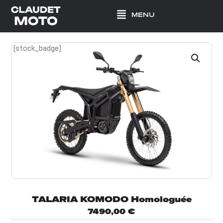
Aller
MENU
au
contenu
[stock_badge]
TALARIA KOMODO Homologuée
7490,00
€