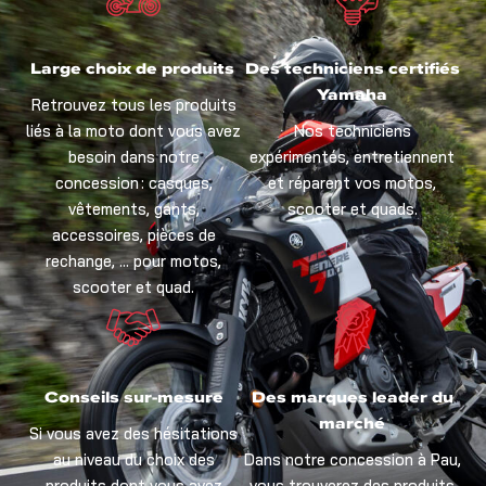
Large choix de produits
Des techniciens certifiés
Yamaha
Retrouvez tous les produits
liés à la moto dont vous avez
Nos techniciens
besoin dans notre
expérimentés, entretiennent
concession : casques,
et réparent vos motos,
vêtements, gants,
scooter et quads.
accessoires, pièces de
rechange, … pour motos,
scooter et quad.
Conseils sur-mesure
Des marques leader du
marché
Si vous avez des hésitations
au niveau du choix des
Dans notre concession à Pau,
produits dont vous avez
vous trouverez des produits