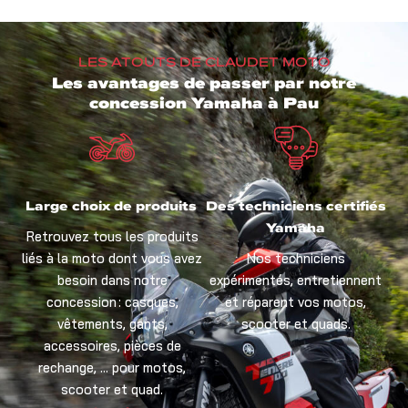
LES ATOUTS DE CLAUDET MOTO
Les avantages de passer par notre
concession Yamaha à Pau
Large choix de produits
Des techniciens certifiés
Yamaha
Retrouvez tous les produits
liés à la moto dont vous avez
Nos techniciens
besoin dans notre
expérimentés, entretiennent
concession : casques,
et réparent vos motos,
vêtements, gants,
scooter et quads.
accessoires, pièces de
rechange, … pour motos,
scooter et quad.