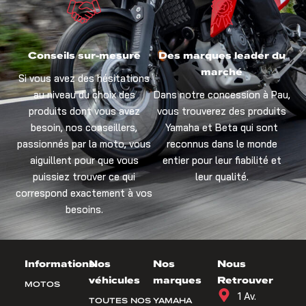
Conseils sur-mesure
Des marques leader du
marché
Si vous avez des hésitations
au niveau du choix des
Dans notre concession à Pau,
produits dont vous avez
vous trouverez des produits
besoin, nos conseillers,
Yamaha et Beta qui sont
passionnés par la moto, vous
reconnus dans le monde
aiguillent pour que vous
entier pour leur fiabilité et
puissiez trouver ce qui
leur qualité.
correspond exactement à vos
besoins.
Informations
Nos
Nos
Nous
véhicules
marques
Retrouver
MOTOS
1 Av.
TOUTES NOS
YAMAHA