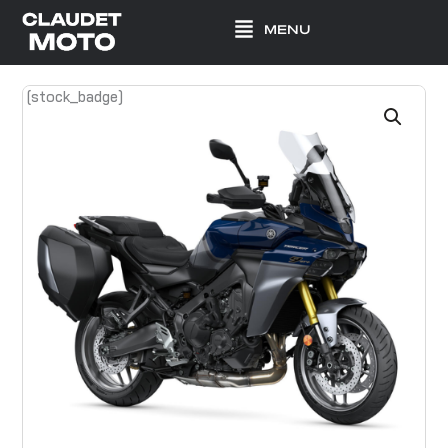
Aller
MENU
au
contenu
[stock_badge]