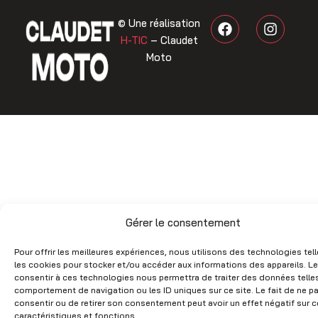
F
I
© Une réalisation
a
n
H-TIC
– Claudet
c
s
Moto
e
t
b
a
o
g
o
r
k
a
m
Gérer le consentement
Pour offrir les meilleures expériences, nous utilisons des technologies tel
les cookies pour stocker et/ou accéder aux informations des appareils. Le
consentir à ces technologies nous permettra de traiter des données telles
comportement de navigation ou les ID uniques sur ce site. Le fait de ne p
consentir ou de retirer son consentement peut avoir un effet négatif sur c
caractéristiques et fonctions.