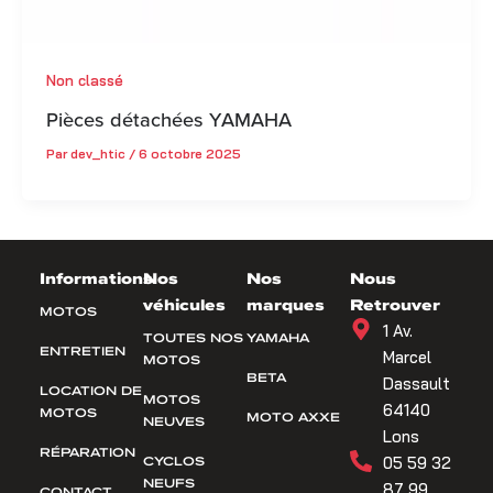
Non classé
Pièces détachées YAMAHA
Par
dev_htic
/
6 octobre 2025
Informations
Nos
Nos
Nous
véhicules
marques
Retrouver
MOTOS
1 Av.
TOUTES NOS
YAMAHA
ENTRETIEN
Marcel
MOTOS
BETA
Dassault
LOCATION DE
MOTOS
64140
MOTOS
MOTO AXXE
NEUVES
Lons
RÉPARATION
CYCLOS
05 59 32
NEUFS
87 99
CONTACT