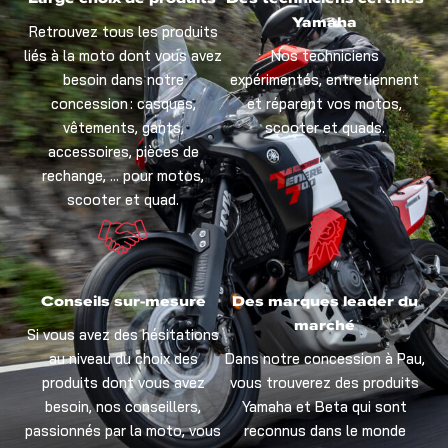
Yamaha
Retrouvez tous les produits
liés à la moto dont vous avez
Nos techniciens
besoin dans notre
expérimentés, entretiennent
concession : casques,
et réparent vos motos,
vêtements, gants,
scooter et quads.
accessoires, pièces de
rechange, … pour motos,
scooter et quad.
Conseils sur-mesure
Des marques leader du
marché
Si vous avez des hésitations
au niveau du choix des
Dans notre concession à Pau,
produits dont vous avez
vous trouverez des produits
besoin, nos conseillers,
Yamaha et Beta qui sont
passionnés par la moto, vous
reconnus dans le monde