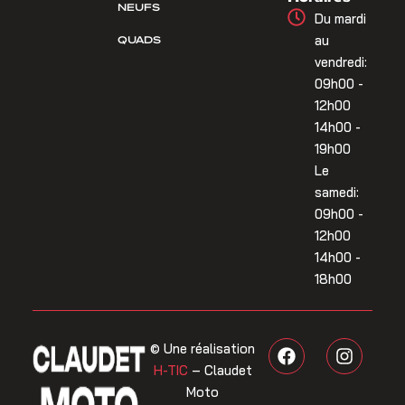
NEUFS
Du mardi
QUADS
au
vendredi:
09h00 -
12h00
14h00 -
19h00
Le
samedi:
09h00 -
12h00
14h00 -
18h00
F
I
© Une réalisation
a
n
H-TIC
– Claudet
c
s
Moto
e
t