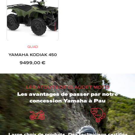
QUAD
YAMAHA KODIAK 450
9499,00
€
LES ATOUTS DE CLAUDET MOTO
Les avantages de passer par notre
concession Yamaha à Pau
Large choix de produits
Des techniciens certifiés