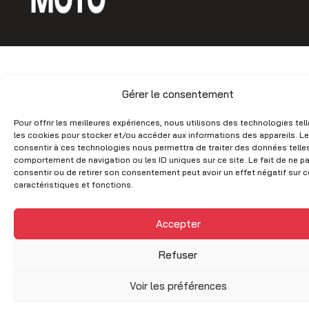
b
a
o
g
o
r
k
a
m
Gérer le consentement
Pour offrir les meilleures expériences, nous utilisons des technologies tel
les cookies pour stocker et/ou accéder aux informations des appareils. Le
consentir à ces technologies nous permettra de traiter des données telles
comportement de navigation ou les ID uniques sur ce site. Le fait de ne p
consentir ou de retirer son consentement peut avoir un effet négatif sur c
caractéristiques et fonctions.
Accepter
Refuser
Voir les préférences