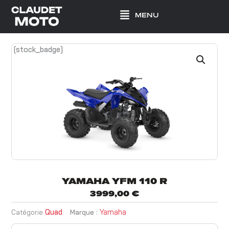
Aller
MENU
au
contenu
[stock_badge]
YAMAHA YFM 110 R
3999,00
€
Quad
Yamaha
Catégorie
Marque :