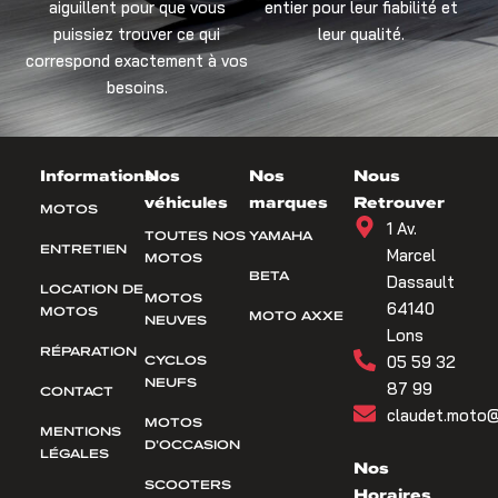
aiguillent pour que vous
entier pour leur fiabilité et
puissiez trouver ce qui
leur qualité.
correspond exactement à vos
besoins.
Informations
Nos
Nos
Nous
véhicules
marques
Retrouver
MOTOS
1 Av.
TOUTES NOS
YAMAHA
ENTRETIEN
Marcel
MOTOS
BETA
Dassault
LOCATION DE
MOTOS
64140
MOTOS
MOTO AXXE
NEUVES
Lons
RÉPARATION
CYCLOS
05 59 32
NEUFS
87 99
CONTACT
claudet.moto@
MOTOS
MENTIONS
D’OCCASION
LÉGALES
Nos
SCOOTERS
Horaires