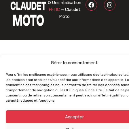
F
I
© Une réalisation
a
n
H-TIC
– Claudet
c
s
Moto
e
t
b
a
o
g
o
r
k
a
m
Gérer le consentement
Pour offrir les meilleures expériences, nous utilisons des technologies tel
les cookies pour stocker et/ou accéder aux informations des appareils. Le
consentir à ces technologies nous permettra de traiter des données telles
comportement de navigation ou les ID uniques sur ce site. Le fait de ne p
consentir ou de retirer son consentement peut avoir un effet négatif sur c
caractéristiques et fonctions.
Accepter