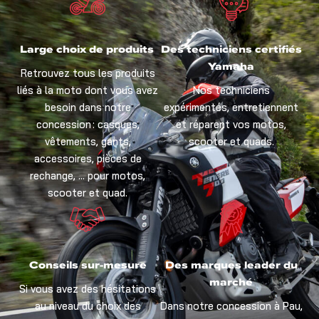
Large choix de produits
Des techniciens certifiés
Yamaha
Retrouvez tous les produits
liés à la moto dont vous avez
Nos techniciens
besoin dans notre
expérimentés, entretiennent
concession : casques,
et réparent vos motos,
vêtements, gants,
scooter et quads.
accessoires, pièces de
rechange, … pour motos,
scooter et quad.
Conseils sur-mesure
Des marques leader du
marché
Si vous avez des hésitations
au niveau du choix des
Dans notre concession à Pau,