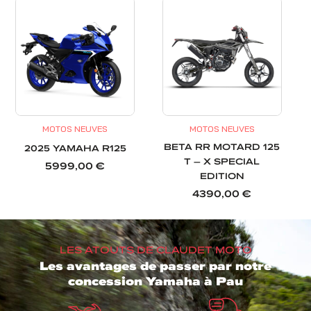
MOTOS NEUVES
MOTOS NEUVES
BETA RR MOTARD 125
2025 YAMAHA R125
T – X SPECIAL
5999,00
€
EDITION
4390,00
€
LES ATOUTS DE CLAUDET MOTO
Les avantages de passer par notre
concession Yamaha à Pau