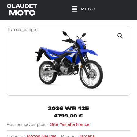
Aller
MENU
au
contenu
[stock_badge]
2026 WR 125
4799,00
€
Pour en savoir plus :
Site Yamaha France
Motos Neuves
Yamaha
Catégorie
Marque :