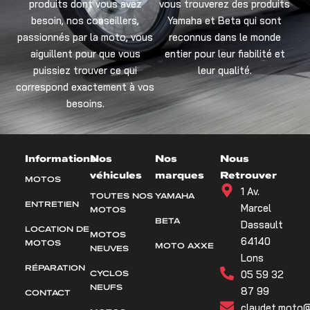
produits dont vous avez
vous trouverez des produits
besoin, nos conseillers,
Yamaha et Beta qui sont
passionnés par la moto, vous
reconnus dans le monde
aiguillent pour que vous
entier pour leur fiabilité et
puissiez trouver ce qui
leur qualité.
correspond exactement à vos
besoins.
Informations
Nos
Nos
Nous
véhicules
marques
Retrouver
MOTOS
1 Av.
TOUTES NOS
YAMAHA
ENTRETIEN
Marcel
MOTOS
BETA
Dassault
LOCATION DE
MOTOS
64140
MOTOS
MOTO AXXE
NEUVES
Lons
RÉPARATION
CYCLOS
05 59 32
NEUFS
87 99
CONTACT
claudet.moto@