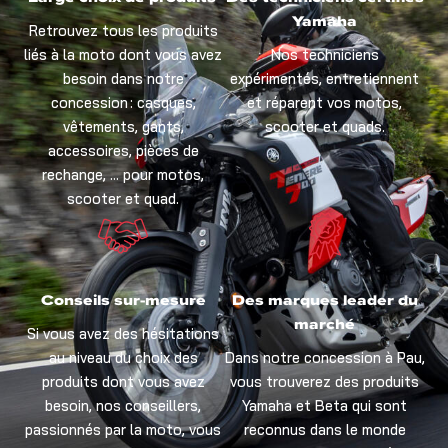
Yamaha
Retrouvez tous les produits
liés à la moto dont vous avez
Nos techniciens
besoin dans notre
expérimentés, entretiennent
concession : casques,
et réparent vos motos,
vêtements, gants,
scooter et quads.
accessoires, pièces de
rechange, … pour motos,
scooter et quad.
Conseils sur-mesure
Des marques leader du
marché
Si vous avez des hésitations
au niveau du choix des
Dans notre concession à Pau,
produits dont vous avez
vous trouverez des produits
besoin, nos conseillers,
Yamaha et Beta qui sont
passionnés par la moto, vous
reconnus dans le monde