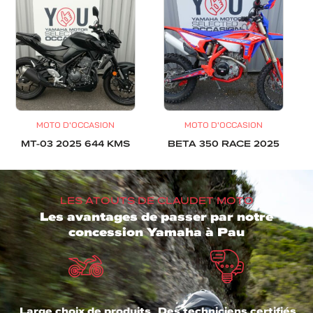
MOTO D'OCCASION
MOTO D'OCCASION
MT-03 2025 644 KMS
BETA 350 RACE 2025
LES ATOUTS DE CLAUDET MOTO
Les avantages de passer par notre
concession Yamaha à Pau
Large choix de produits
Des techniciens certifiés