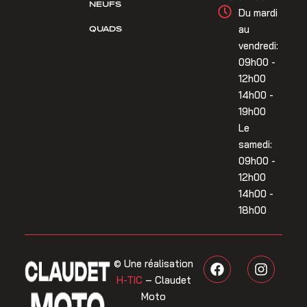
NEUFS
Du mardi
QUADS
au
vendredi:
09h00 -
12h00
14h00 -
19h00
Le
samedi:
09h00 -
12h00
14h00 -
18h00
F
I
© Une réalisation
a
n
H-TIC
– Claudet
c
s
Moto
e
t