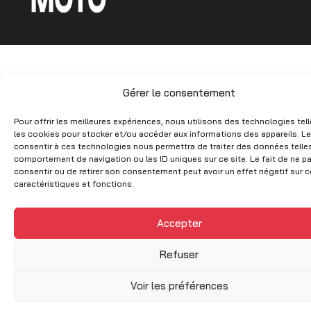
b
a
o
g
o
r
k
a
m
Gérer le consentement
Pour offrir les meilleures expériences, nous utilisons des technologies tel
les cookies pour stocker et/ou accéder aux informations des appareils. Le
consentir à ces technologies nous permettra de traiter des données telles
comportement de navigation ou les ID uniques sur ce site. Le fait de ne p
consentir ou de retirer son consentement peut avoir un effet négatif sur c
caractéristiques et fonctions.
Accepter
Refuser
Voir les préférences