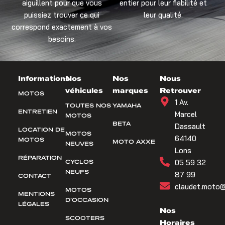
aiguillent pour que vous
entier pour leur fiabilité et
puissiez trouver ce qui
leur qualité.
correspond exactement à vos
besoins.
Informations
Nos
Nos
Nous
véhicules
marques
Retrouver
MOTOS
1 Av.
TOUTES NOS
YAMAHA
ENTRETIEN
Marcel
MOTOS
BETA
Dassault
LOCATION DE
MOTOS
64140
MOTOS
MOTO AXXE
NEUVES
Lons
RÉPARATION
CYCLOS
05 59 32
NEUFS
87 99
CONTACT
claudet.moto@
MOTOS
MENTIONS
D’OCCASION
LÉGALES
Nos
SCOOTERS
Horaires