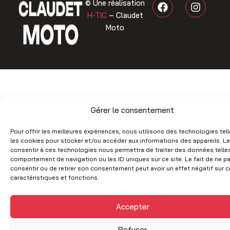
F
I
© Une réalisation
a
n
H-TIC
– Claudet
c
s
Moto
e
t
b
a
o
g
o
r
k
a
m
Gérer le consentement
Pour offrir les meilleures expériences, nous utilisons des technologies tel
les cookies pour stocker et/ou accéder aux informations des appareils. Le
consentir à ces technologies nous permettra de traiter des données telles
comportement de navigation ou les ID uniques sur ce site. Le fait de ne p
consentir ou de retirer son consentement peut avoir un effet négatif sur c
caractéristiques et fonctions.
Accepter
Refuser