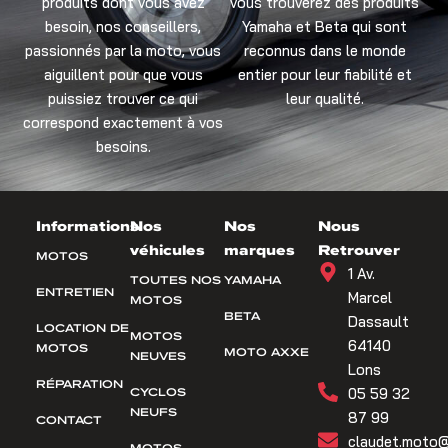
produits dont vous avez
vous trouverez des produits
besoin, nos conseillers,
Yamaha et Beta qui sont
passionnés par la moto, vous
reconnus dans le monde
aiguillent pour que vous
entier pour leur fiabilité et
puissiez trouver ce qui
leur qualité.
correspond exactement à vos
besoins.
Informations
Nos
Nos
Nous
véhicules
marques
Retrouver
MOTOS
1 Av.
TOUTES NOS
YAMAHA
ENTRETIEN
Marcel
MOTOS
BETA
Dassault
LOCATION DE
MOTOS
64140
MOTOS
MOTO AXXE
NEUVES
Lons
RÉPARATION
CYCLOS
05 59 32
NEUFS
87 99
CONTACT
claudet.moto@
MOTOS