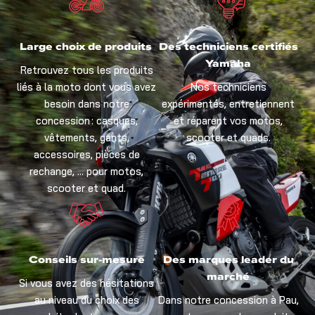
Large choix de produits
Des techniciens certifiés
Yamaha
Retrouvez tous les produits
liés à la moto dont vous avez
Nos techniciens
besoin dans notre
expérimentés, entretiennent
concession : casques,
et réparent vos motos,
vêtements, gants,
scooter et quads.
accessoires, pièces de
rechange, … pour motos,
scooter et quad.
Conseils sur-mesure
Des marques leader du
marché
Si vous avez des hésitations
au niveau du choix des
Dans notre concession à Pau,