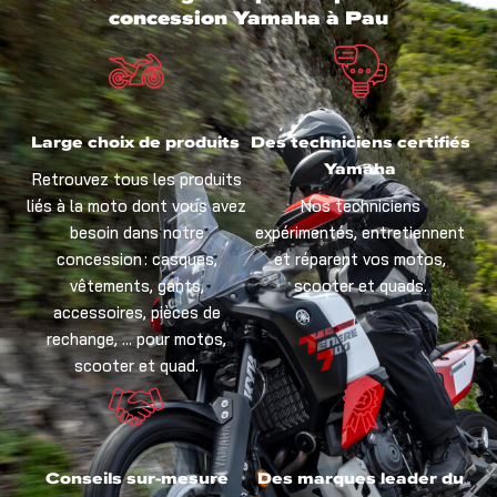
concession Yamaha à Pau
Large choix de produits
Des techniciens certifiés
Yamaha
Retrouvez tous les produits
liés à la moto dont vous avez
Nos techniciens
besoin dans notre
expérimentés, entretiennent
concession : casques,
et réparent vos motos,
vêtements, gants,
scooter et quads.
accessoires, pièces de
rechange, … pour motos,
scooter et quad.
Conseils sur-mesure
Des marques leader du