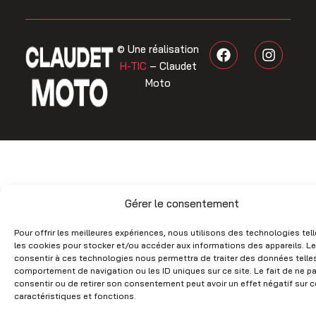
F
I
© Une réalisation
a
n
H-TIC
– Claudet
c
s
Moto
e
t
b
a
o
g
o
r
k
a
m
Gérer le consentement
Pour offrir les meilleures expériences, nous utilisons des technologies tel
les cookies pour stocker et/ou accéder aux informations des appareils. Le
consentir à ces technologies nous permettra de traiter des données telles
comportement de navigation ou les ID uniques sur ce site. Le fait de ne p
consentir ou de retirer son consentement peut avoir un effet négatif sur c
caractéristiques et fonctions.