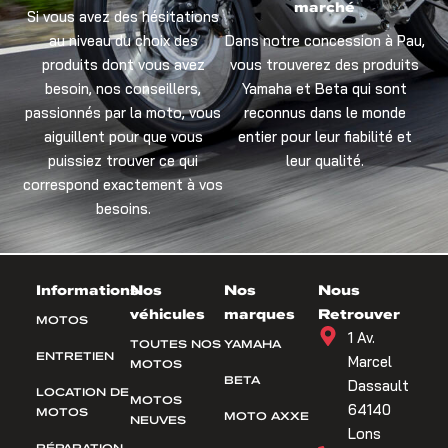
marché
Si vous avez des hésitations
au niveau du choix des
Dans notre concession à Pau,
produits dont vous avez
vous trouverez des produits
besoin, nos conseillers,
Yamaha et Beta qui sont
passionnés par la moto, vous
reconnus dans le monde
aiguillent pour que vous
entier pour leur fiabilité et
puissiez trouver ce qui
leur qualité.
correspond exactement à vos
besoins.
Informations
Nos
Nos
Nous
véhicules
marques
Retrouver
MOTOS
1 Av.
TOUTES NOS
YAMAHA
ENTRETIEN
Marcel
MOTOS
BETA
Dassault
LOCATION DE
MOTOS
64140
MOTOS
MOTO AXXE
NEUVES
Lons
RÉPARATION