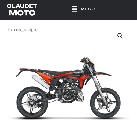
Aller
MENU
au
contenu
[stock_badge]