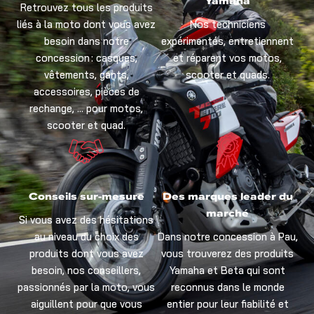
Yamaha
Retrouvez tous les produits
liés à la moto dont vous avez
Nos techniciens
besoin dans notre
expérimentés, entretiennent
concession : casques,
et réparent vos motos,
vêtements, gants,
scooter et quads.
accessoires, pièces de
rechange, … pour motos,
scooter et quad.
Conseils sur-mesure
Des marques leader du
marché
Si vous avez des hésitations
au niveau du choix des
Dans notre concession à Pau,
produits dont vous avez
vous trouverez des produits
besoin, nos conseillers,
Yamaha et Beta qui sont
passionnés par la moto, vous
reconnus dans le monde
aiguillent pour que vous
entier pour leur fiabilité et