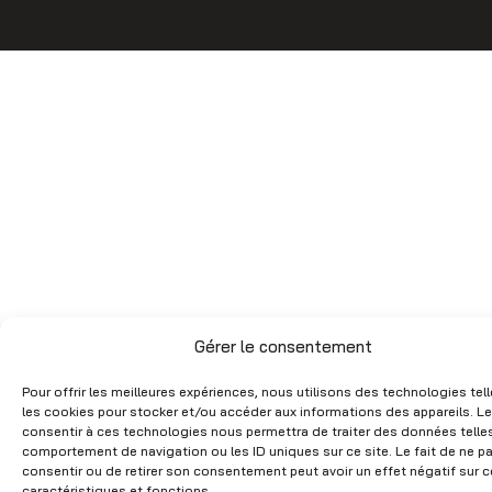
o
g
o
r
k
a
m
Gérer le consentement
Pour offrir les meilleures expériences, nous utilisons des technologies tel
les cookies pour stocker et/ou accéder aux informations des appareils. Le
consentir à ces technologies nous permettra de traiter des données telles
comportement de navigation ou les ID uniques sur ce site. Le fait de ne p
consentir ou de retirer son consentement peut avoir un effet négatif sur c
caractéristiques et fonctions.