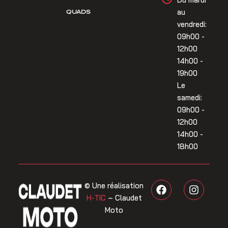
QUADS
au
vendredi:
09h00 -
12h00
14h00 -
19h00
Le
samedi:
09h00 -
12h00
14h00 -
18h00
F
I
© Une réalisation
a
n
H-TIC
– Claudet
c
s
Moto
e
t
b
a