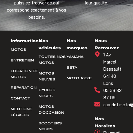
puissiez trouver ce qui
leur qualité.
correspond exactement à vos
besoins.
Informations
Nos
Nos
Nous
véhicules
marques
Retrouver
MOTOS
1 Av.
TOUTES NOS
YAMAHA
ENTRETIEN
Marcel
MOTOS
BETA
Dassault
LOCATION DE
MOTOS
64140
MOTOS
MOTO AXXE
NEUVES
Lons
RÉPARATION
CYCLOS
05 59 32
NEUFS
87 99
CONTACT
claudet.moto@
MOTOS
MENTIONS
D’OCCASION
LÉGALES
Nos
SCOOTERS
Horaires
NEUFS
Du mardi