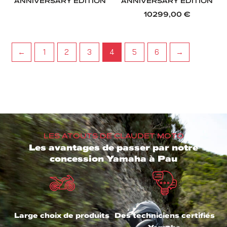
ANNIVERSARY EDITION
ANNIVERSARY EDITION
10299,00
€
←
1
2
3
4
5
6
→
LES ATOUTS DE CLAUDET MOTO
Les avantages de passer par notre
concession Yamaha à Pau
Large choix de produits
Des techniciens certifiés