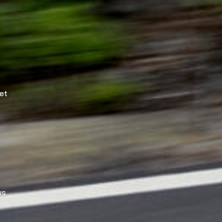
et
us