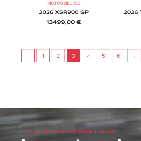
MOTOS NEUVES
2026 XSR900 GP
2026
13499,00
€
←
1
2
3
4
5
6
→
LES ATOUTS DE CLAUDET MOTO