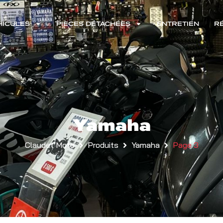
HICULES
PIÈCES DÉTACHÉES
ENTRETIEN
R
Yamaha
Claudet Moto
Produits
Yamaha
Page 3