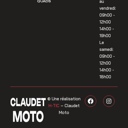
QUADS
au
vendredi:
09h00 -
12h00
14h00 -
19h00
Le
samedi:
09h00 -
12h00
14h00 -
18h00
F
I
© Une réalisation
a
n
H-TIC
– Claudet
c
s
Moto
e
t
b
a
o
g