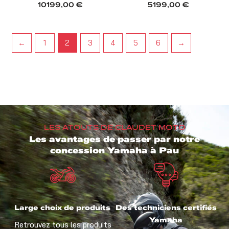
10199,00
€
5199,00
€
←
1
2
3
4
5
6
→
LES ATOUTS DE CLAUDET MOTO
Les avantages de passer par notre
concession Yamaha à Pau
Large choix de produits
Des techniciens certifiés
Yamaha
Retrouvez tous les produits