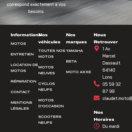
correspond exactement à vos
besoins.
Informations
Nos
Nos
Nous
véhicules
marques
Retrouver
MOTOS
1 Av.
TOUTES NOS
YAMAHA
ENTRETIEN
Marcel
MOTOS
BETA
Dassault
LOCATION DE
MOTOS
64140
MOTOS
MOTO AXXE
NEUVES
Lons
RÉPARATION
CYCLOS
05 59 32
NEUFS
87 99
CONTACT
claudet.moto@
MOTOS
MENTIONS
D’OCCASION
LÉGALES
Nos
SCOOTERS
Horaires
NEUFS
Du mardi