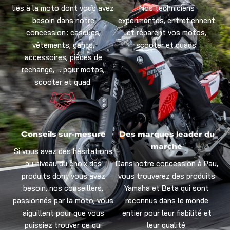
liés à la moto dont vous avez
Nos techniciens
besoin dans notre
expérimentés, entretiennent
concession : casques,
et réparent vos motos,
vêtements, gants,
scooter et quads.
accessoires, pièces de
rechange, … pour motos,
scooter et quad.
Conseils sur-mesure
Des marques leader du
marché
Si vous avez des hésitations
au niveau du choix des
Dans notre concession à Pau,
produits dont vous avez
vous trouverez des produits
besoin, nos conseillers,
Yamaha et Beta qui sont
passionnés par la moto, vous
reconnus dans le monde
aiguillent pour que vous
entier pour leur fiabilité et
puissiez trouver ce qui
leur qualité.