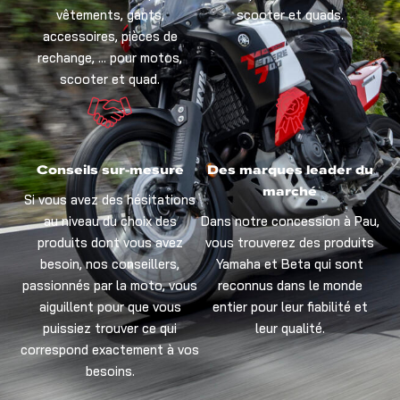
vêtements, gants,
scooter et quads.
accessoires, pièces de
rechange, … pour motos,
scooter et quad.
Conseils sur-mesure
Des marques leader du
marché
Si vous avez des hésitations
au niveau du choix des
Dans notre concession à Pau,
produits dont vous avez
vous trouverez des produits
besoin, nos conseillers,
Yamaha et Beta qui sont
passionnés par la moto, vous
reconnus dans le monde
aiguillent pour que vous
entier pour leur fiabilité et
puissiez trouver ce qui
leur qualité.
correspond exactement à vos
besoins.