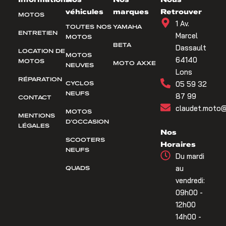
véhicules
marques
Retrouver
MOTOS
1 Av.
TOUTES NOS
YAMAHA
ENTRETIEN
Marcel
MOTOS
BETA
Dassault
LOCATION DE
MOTOS
64140
MOTOS
MOTO AXXE
NEUVES
Lons
RÉPARATION
CYCLOS
05 59 32
NEUFS
87 99
CONTACT
claudet.moto@
MOTOS
MENTIONS
D’OCCASION
LÉGALES
Nos
SCOOTERS
Horaires
NEUFS
Du mardi
QUADS
au
vendredi:
09h00 -
12h00
14h00 -