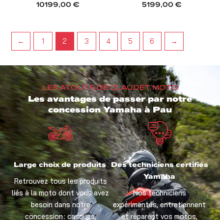
10199,00
€
5199,00
€
←
1
2
3
4
5
6
→
LES ATOUTS DE CLAUDET MOTO
Les avantages de passer par notre
concession Yamaha à Pau
Large choix de produits
Des techniciens certifiés
Yamaha
Retrouvez tous les produits
liés à la moto dont vous avez
Nos techniciens
besoin dans notre
expérimentés, entretiennent
concession : casques,
et réparent vos motos,