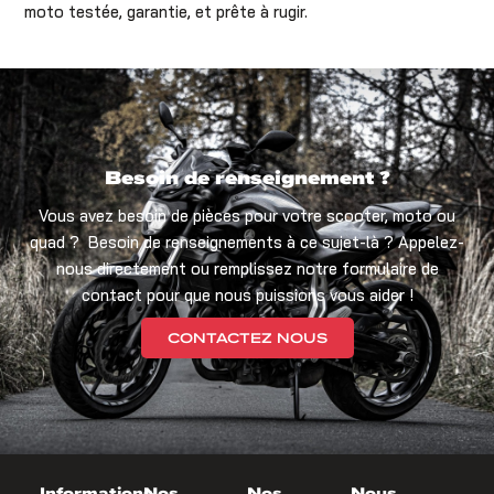
moto testée, garantie, et prête à rugir.
Besoin de renseignement ?
Vous avez besoin de pièces pour votre scooter, moto ou
quad ? Besoin de renseignements à ce sujet-là ? Appelez-
nous directement ou remplissez notre formulaire de
contact pour que nous puissions vous aider !
CONTACTEZ NOUS
Informations
Nos
Nos
Nous